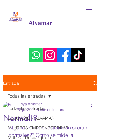
Alvamar
Entrada
Todas las entradas
Didya Alvamar
Todas las entradas
22 jul 2021
3 min de lectura
Normal!?
EDUCACIÓN ALVAMAR
Alguna vez se cuestionaron sí eran 
MUJERES EMPRENDEDORAS
normales?? Cómo se mide la 
Material Descargable