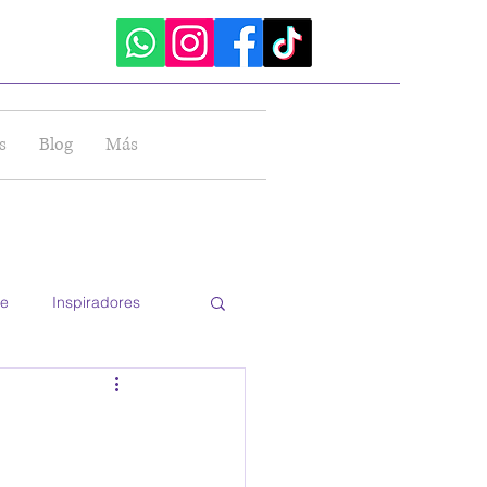
sión
s
Blog
Más
le
Inspiradores