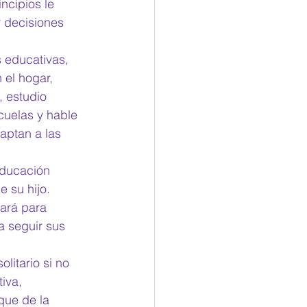
ncipios le 
 decisiones 
 educativas, 
el hogar, 
 estudio 
cuelas y hable 
ptan a las 
educación 
 su hijo. 
zará para 
a seguir sus 
itario si no 
iva, 
que de la 