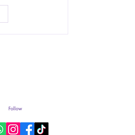
tra que decidió
donar el aula, para
ar en casa.
Follow