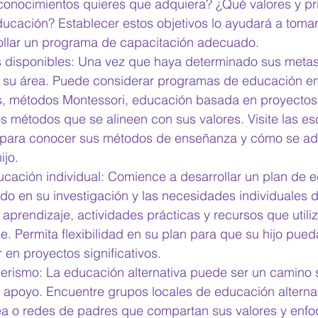
conocimientos quieres que adquiera? ¿Qué valores y pri
ducación? Establecer estos objetivos lo ayudará a tomar
ollar un programa de capacitación adecuado. 
s disponibles: Una vez que haya determinado sus metas
su área. Puede considerar programas de educación en 
as, métodos Montessori, educación basada en proyectos,
s métodos que se alineen con sus valores. Visite las es
 para conocer sus métodos de enseñanza y cómo se ada
jo. 
ucación individual: Comience a desarrollar un plan de 
do en su investigación y las necesidades individuales de
 aprendizaje, actividades prácticas y recursos que utili
aje. Permita flexibilidad en su plan para que su hijo pued
r en proyectos significativos. 
ismo: La educación alternativa puede ser un camino sol
 apoyo. Encuentre grupos locales de educación alternat
a o redes de padres que compartan sus valores y enfo