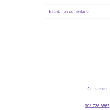
Escribir un comentario...
No vinieron a encajar...
Niñas y niños intensos,
sensibles y "raros" en un
mundo que insiste en
normalizarlos
Cell number
998-735-8857