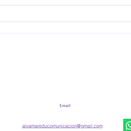
El mundo las llama "madres
Maes
intensas"...ellas sólo
aban
decidieron no apagar la luz
educ
de sus hijos
Email
al​vamareducomunicacion@gmail.com