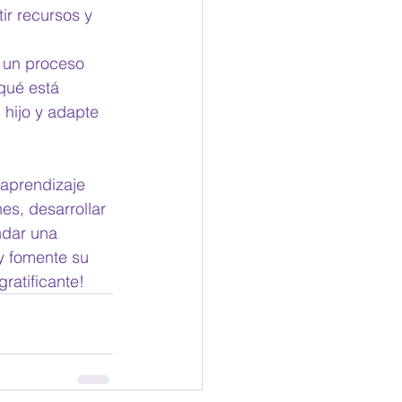
r recursos y 
 un proceso 
qué está 
 hijo y adapte 
aprendizaje 
nes, desarrollar 
ndar una 
y fomente su 
ratificante!